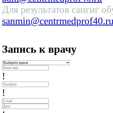
Для результатов сангиг об
sanmin@centrmedprof40.r
Запись к врачу
!
!