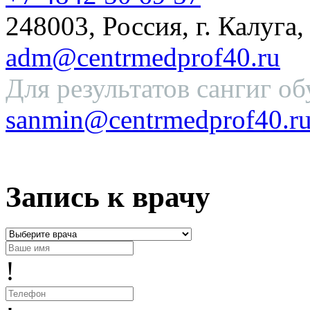
248003, Россия, г. Калуга,
adm@centrmedprof40.ru
Для результатов сангиг об
sanmin@centrmedprof40.r
Запись к врачу
!