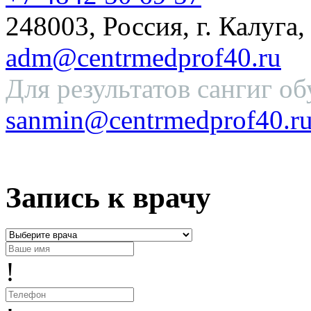
248003, Россия, г. Калуга,
adm@centrmedprof40.ru
Для результатов сангиг об
sanmin@centrmedprof40.r
Запись к врачу
!