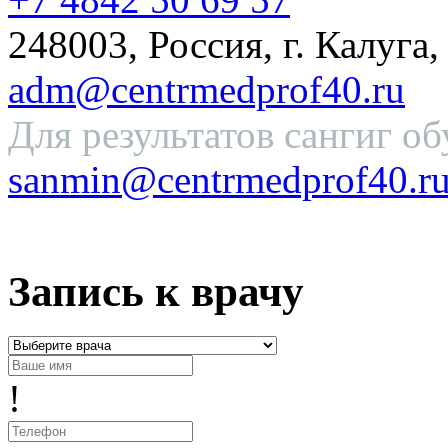
248003, Россия, г. Калуга,
adm@centrmedprof40.ru
Для результатов сангиг об
sanmin@centrmedprof40.r
Запись к врачу
!