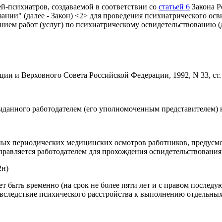
й-психиатров, создаваемой в соответствии со
статьей 6
Закона Р
зании" (далее - Закон) <2> для проведения психиатрического о
ием работ (услуг) по психиатрическому освидетельствованию (да
ии и Верховного Совета Российской Федерации, 1992, N 33, ст.
ыданного работодателем (его уполномоченным представителем) на
ельных периодических медицинских осмотров работников, предус
правляется работодателем для прохождения освидетельствования
2н)
 быть временно (на срок не более пяти лет и с правом последу
вследствие психического расстройства к выполнению отдельных