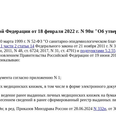
 Федерации от 18 февраля 2022 г. N 90н "Об утве
30 марта 1999 г. N 52-ФЗ "О санитарно-эпидемиологическом бла
1 части 2 статьи 14
Федерального закона от 21 ноября 2011 г. N
011, N 48, ст. 6724; 2017, N 31, ст. 4791) и
подпунктами 5.2.55
овлением Правительства Российской Федерации от 19 июня 2012
 приказываю:
умента согласно приложению N 1;
ых медицинских книжек, в том числе в форме электронного доку
ача и ведение ранее выданных личных медицинских книжек на бу
 внесением сведений в ранее сформированный реестр выданных 
н; в ред. Приказов Минздрава России от 28.06.2024
N 332н
, от 