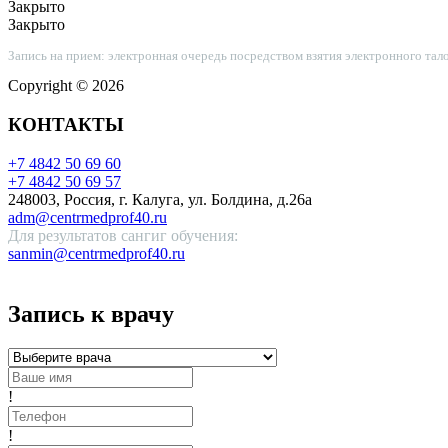
Закрыто
Закрыто
Запись на прием: электронная очередь посредством взятия электронного тал
Copyright © 2026
КОНТАКТЫ
+7 4842 50 69 60
+7 4842 50 69 57
248003, Россия, г. Калуга, ул. Болдина, д.26а
adm@centrmedprof40.ru
Для результатов сангиг обучения:
sanmin@centrmedprof40.ru
Запись к врачу
!
!